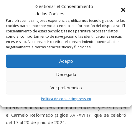
destacan especialmente los seminarios y programas
Gestionar el Consentimiento
formativos realizados
en la Universidad de Oxford y St.
de las Cookies
Andrews. Ha formado parte de distintos proyectos
Para ofrecer las mejores experiencias, utilizamos tecnologías como las
competitivos y de innovación docente, entre los que
cookies para almacenar y/o acceder a la información del dispositivo. El
destaca: “Mujeres y escritoras no canónicas de la literatura
consentimiento de estas tecnologías nos permitirá procesar datos
como el comportamiento de navegación o las identificaciones únicas
española e hispanoamericana: fuentes bibliográficas para
en este sitio. No consentir o retirar el consentimiento puede afectar
su didáctica e investigación en formato digital” (UCM).
negativamente a ciertas características y funciones.
Como parte del equipo investigador del Proyecto
CARMEL-
Acepto
LIT
se encuentra trabajando en la edición crítica de la
biografía de Teresa de Jesús Vela (1576-1630), carmelita
Denegado
del convento de Valladolid; y en la vida y obra de Ana de
San Agustín (1555-1624), religiosa en el Carmelo de
Ver preferencias
Villanueva de la Jara (Cuenca). Dentro del proyecto ha
Política de cookies
Impressum
formado parte del comité organizador del Congreso
Internacional “Vidas en la memoria. Erudición y escritura en
el Carmelo Reformado (siglos XVI-XVIII)”, que se celebró
del 17 al 20 de junio de 2024.