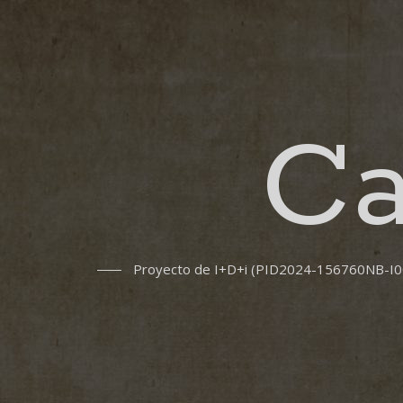
Ca
Proyecto de I+D+i (PID2024-156760NB-I00). M