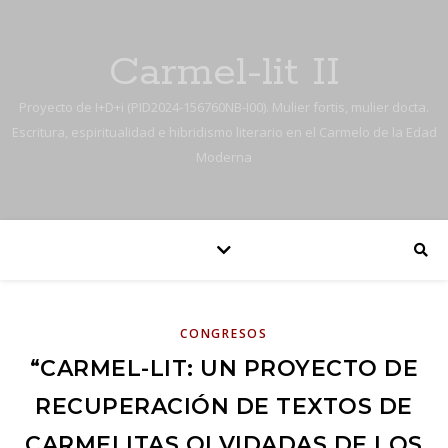
Carmel-lit II
Proyecto de I+D+i (PID2024-156760NB-I00). Mulier fortis, mulier docta.
Escritura, espiritualidad e hibridismo literario en el Carmelo de la Edad
Moderna
CONGRESOS
“CARMEL-LIT: UN PROYECTO DE
RECUPERACIÓN DE TEXTOS DE
CARMELITAS OLVIDADAS DE LOS